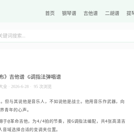
首页
钢琴谱
吉他谱
二胡谱
提
布》吉他谱 G调指法弹唱谱
大全
·
2026-6-28 ·
95 次浏览
人。但与其说他是音乐人，不如说他是战士。他用音乐作武器，向
世界青年的心声。
于@革命吉他，为4/4拍的节奏，按G调指法编配，共4张高清吉
人音域选择合适的变调夹位置。