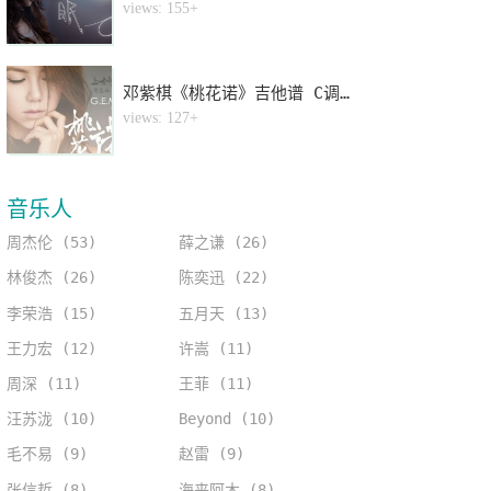
4
views: 155+
邓紫棋《桃花诺》吉他谱 C调指法弹唱谱
5
views: 127+
音乐人
周杰伦 (53)
薛之谦 (26)
林俊杰 (26)
陈奕迅 (22)
李荣浩 (15)
五月天 (13)
王力宏 (12)
许嵩 (11)
周深 (11)
王菲 (11)
汪苏泷 (10)
Beyond (10)
毛不易 (9)
赵雷 (9)
张信哲 (8)
海来阿木 (8)