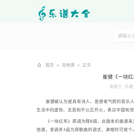
首页
»
吉他谱
»
正文
崔健《一块红
发表于:
乐谱
崔健被认为是具有诗人、思想者气质的音乐
生活中的虚伪、丑恶和不公正开火，表达中国和
《一块红布》原调为降B调，此版本的曲谱来源
他谱，变调夹3品为原歌曲的调式，演唱时可按个