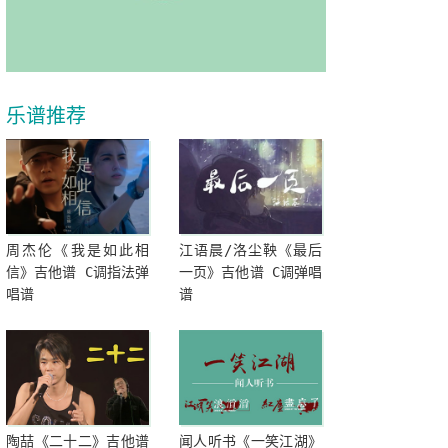
乐谱推荐
周杰伦《我是如此相
江语晨/洛尘鞅《最后
信》吉他谱 C调指法弹
一页》吉他谱 C调弹唱
唱谱
谱
陶喆《二十二》吉他谱
闻人听书《一笑江湖》