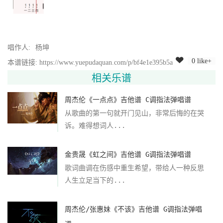
唱作人:
杨坤
0 like+
本谱链接: https://www.yuepudaquan.com/p/bf4e1e395b5a
相关乐谱
周杰伦《一点点》吉他谱 C调指法弹唱谱
从歌曲的第一句就开门见山，非常后悔的在哭
诉。难得想词人...
金贵晟《虹之间》吉他谱 G调指法弹唱谱
歌词曲调在伤感中重生希望，带给人一种反思
人生立足当下的...
周杰伦/张惠妹《不该》吉他谱 G调指法弹唱