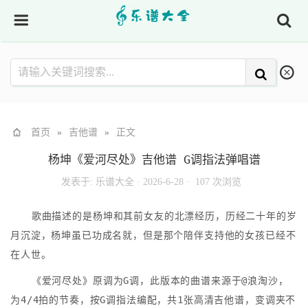
首页
»
吉他谱
»
正文
杨坤《爱河尽处》吉他谱 G调指法弹唱谱
发表于:
乐谱大全
·
2026-6-28 ·
107 次浏览
歌曲描述的是杨坤和其前女友的北漂经历，历经二十年的岁
月沉淀，杨坤虽已功成名就，但是那个陪伴支持他的女孩已经不
在人世。
《爱河尽处》原调为G调，此版本的曲谱来源于@浪淘沙，
为4/4拍的节奏，按G调指法编配，共1张高清吉他谱，变调夹不