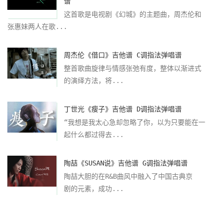
谱
这首歌是电视剧《幻城》的主题曲，周杰伦和
张惠妹两人在歌...
周杰伦《借口》吉他谱 C调指法弹唱谱
整首歌曲旋律与情感张弛有度，整体以渐进式
的演绎方法，将...
丁世光《瘦子》吉他谱 D调指法弹唱谱
“我想是我太心急却忽略了你，以为只要能在一
起什么都过得去...
陶喆《SUSAN说》吉他谱 G调指法弹唱谱
陶喆大胆的在R&B曲风中融入了中国古典京
剧的元素，成功...