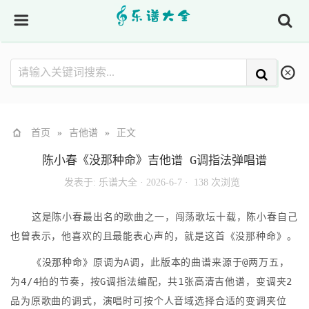
首页
»
吉他谱
»
正文
陈小春《没那种命》吉他谱 G调指法弹唱谱
发表于:
乐谱大全
·
2026-6-7 ·
138 次浏览
这是陈小春最出名的歌曲之一，闯荡歌坛十载，陈小春自己
也曾表示，他喜欢的且最能表心声的，就是这首《没那种命》。
《没那种命》原调为A调，此版本的曲谱来源于@两万五，
为4/4拍的节奏，按G调指法编配，共1张高清吉他谱，变调夹2
品为原歌曲的调式，演唱时可按个人音域选择合适的变调夹位