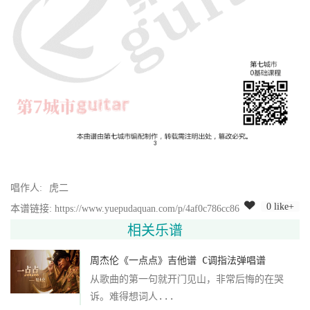
唱作人:
虎二
0 like+
本谱链接: https://www.yuepudaquan.com/p/4af0c786cc86
相关乐谱
周杰伦《一点点》吉他谱 C调指法弹唱谱
从歌曲的第一句就开门见山，非常后悔的在哭
诉。难得想词人...