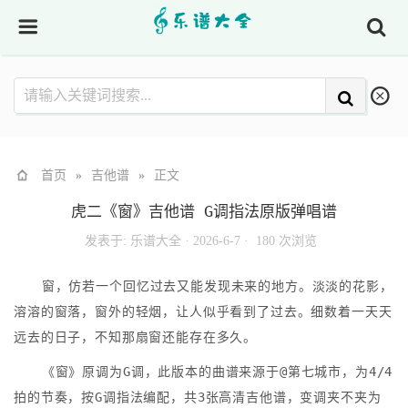
首页
»
吉他谱
»
正文
虎二《窗》吉他谱 G调指法原版弹唱谱
发表于:
乐谱大全
·
2026-6-7 ·
180 次浏览
窗，仿若一个回忆过去又能发现未来的地方。淡淡的花影，
溶溶的窗落，窗外的轻烟，让人似乎看到了过去。细数着一天天
远去的日子，不知那扇窗还能存在多久。
《窗》原调为G调，此版本的曲谱来源于@第七城市，为4/4
拍的节奏，按G调指法编配，共3张高清吉他谱，变调夹不夹为