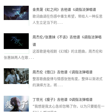
金贵晟《虹之间》吉他谱 G调指法弹唱谱
歌词曲调在伤感中重生希望，带给人一种反思
人生立足当下的...
周杰伦/张惠妹《不该》吉他谱 G调指法弹唱
谱
这首歌是电视剧《幻城》的主题曲，周杰伦和
张惠妹两人在歌...
周杰伦《借口》吉他谱 C调指法弹唱谱
整首歌曲旋律与情感张弛有度，整体以渐进式
的演绎方法，将...
丁世光《瘦子》吉他谱 D调指法弹唱谱
“我想是我太心急却忽略了你，以为只要能在一