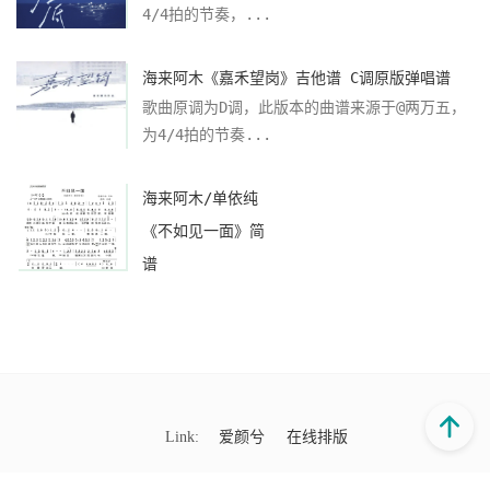
4/4拍的节奏，...
海来阿木《嘉禾望岗》吉他谱 C调原版弹唱谱
歌曲原调为D调，此版本的曲谱来源于@两万五，
为4/4拍的节奏...
海来阿木/单依纯
《不如见一面》简
谱
Link:
爱颜兮
在线排版
Copyright©2025-2026
乐谱大全
赣ICP备15007161号-9