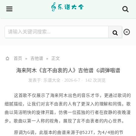
首页
»
吉他谱
»
正文
海来阿木《言不由衷的人》吉他谱 G调弹唱谱
发表于:
乐谱大全
·
2026-6-7 ·
142 次浏览
这首歌不仅展示了海来阿木出色的音乐才华，更通过歌词的
细腻描绘，让我们对言不由衷的人有了更深入的理解和同情。歌
曲以简洁明快的旋律开篇，仿佛一位孤独的行者在寂静的夜晚漫
步。歌曲以第一人称的视角，展现了言不由衷者的内心世界。
原调为G调，此版本的曲谱来源于@52JT，为4/4拍的节