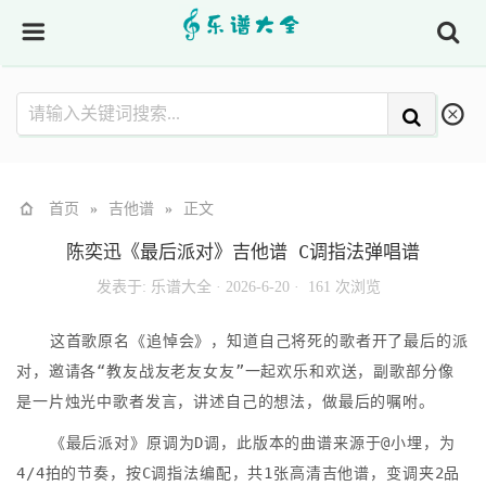
首页
»
吉他谱
»
正文
陈奕迅《最后派对》吉他谱 C调指法弹唱谱
发表于:
乐谱大全
·
2026-6-20 ·
161 次浏览
这首歌原名《追悼会》，知道自己将死的歌者开了最后的派
对，邀请各“教友战友老友女友”一起欢乐和欢送，副歌部分像
是一片烛光中歌者发言，讲述自己的想法，做最后的嘱咐。
《最后派对》原调为D调，此版本的曲谱来源于@小埋，为
4/4拍的节奏，按C调指法编配，共1张高清吉他谱，变调夹2品