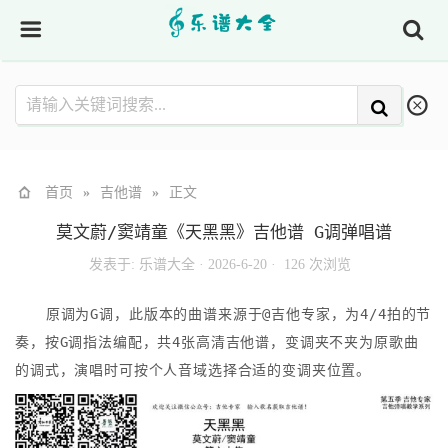
首页
»
吉他谱
»
正文
莫文蔚/窦靖童《天黑黑》吉他谱 G调弹唱谱
发表于:
乐谱大全
·
2026-6-20 ·
126 次浏览
原调为G调，此版本的曲谱来源于@吉他专家，为4/4拍的节
奏，按G调指法编配，共4张高清吉他谱，变调夹不夹为原歌曲
的调式，演唱时可按个人音域选择合适的变调夹位置。