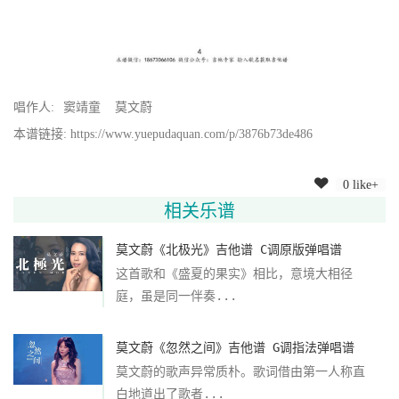
唱作人:
窦靖童
莫文蔚
本谱链接: https://www.yuepudaquan.com/p/3876b73de486
0 like+
相关乐谱
莫文蔚《北极光》吉他谱 C调原版弹唱谱
这首歌和《盛夏的果实》相比，意境大相径
庭，虽是同一伴奏...
莫文蔚《忽然之间》吉他谱 G调指法弹唱谱
莫文蔚的歌声异常质朴。歌词借由第一人称直
白地道出了歌者...