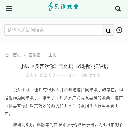
首页
»
吉他谱
»
正文
小贱《多喜欢你》吉他谱 G调指法弹唱谱
发表于:
乐谱大全
·
2026-6-16 ·
129 次浏览
说起小贱，也许有很多人并不知道这位网络歌手的存在。但
是他作为网络歌手，推出了许许多多广受网友喜爱的歌曲，这首
《多喜欢你》以其巧妙的曲调加上直白的歌词让人很容易爱上
它。
原调为B调，此版本的曲谱来源于@纵玩乐器，为4/4拍的节