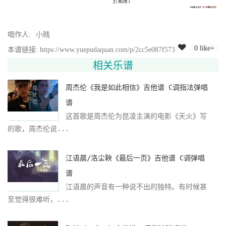
唱作人:
小贱
0 like+
本谱链接: https://www.yuepudaquan.com/p/2cc5e087f573
相关乐谱
周杰伦《我是如此相信》吉他谱 C调指法弹唱
谱
这首歌是周杰伦为昆凌主演的电影《天火》写
的歌，周杰伦说...
江语晨/洛尘鞅《最后一页》吉他谱 C调弹唱
谱
江语晨的声音有一种说不出的独特。有时候甚
至觉得很难听，...