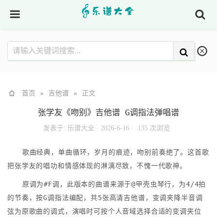
首页
»
吉他谱
»
正文
张学友《吻别》吉他谱 G调指法弹唱谱
发表于:
乐谱大全
·
2026-6-16 ·
135 次浏览
歌曲经典，单曲循环，岁月的痕迹，吻别前奏绝了。这首歌
把张学友的唱功和情感体现的淋漓尽致，不愧一代歌神。
原调为#F调，此版本的曲谱来源于@甲壳虫琴行，为4/4拍
的节奏，按G调指法编配，共5张高清吉他谱，变调夹降半音调
弦为原歌曲的调式，演唱时可按个人音域选择合适的变调夹位