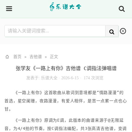
首页
»
吉他谱
»
正文
张学友《一路上有你》吉他谱 C调指法弹唱谱
发表于:
乐谱大全
·
2026-6-15 ·
174 次浏览
《一路上有你》这首歌曲从歌词到意境都是“情路漫漫”的
首选，星空阑珊，夜路漫漫，有爱人相伴，是苦一点累一点也心
甘。
《一路上有你》原调为E调，此版本的曲谱来源于@无限延
音，为4/4拍的节奏，按C调指法编配，共3张高清吉他谱，变调