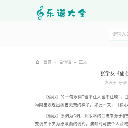
首页
»
吉他谱
»
正文
张学友《偷
发表于:
乐谱
《偷心》的一句歌词“留不住人留不住魂”，
物阿宝表现出痛苦无奈的样子。如此一来，《偷
《偷心》原调为G调，此版本的曲谱来源于@吉
变调夹不夹为原歌曲的调式，演唱时可按个人音