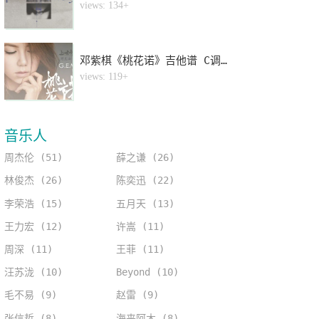
4
views: 134+
邓紫棋《桃花诺》吉他谱 C调指法弹唱谱
5
views: 119+
音乐人
周杰伦 (51)
薛之谦 (26)
林俊杰 (26)
陈奕迅 (22)
李荣浩 (15)
五月天 (13)
王力宏 (12)
许嵩 (11)
周深 (11)
王菲 (11)
汪苏泷 (10)
Beyond (10)
毛不易 (9)
赵雷 (9)
张信哲 (8)
海来阿木 (8)