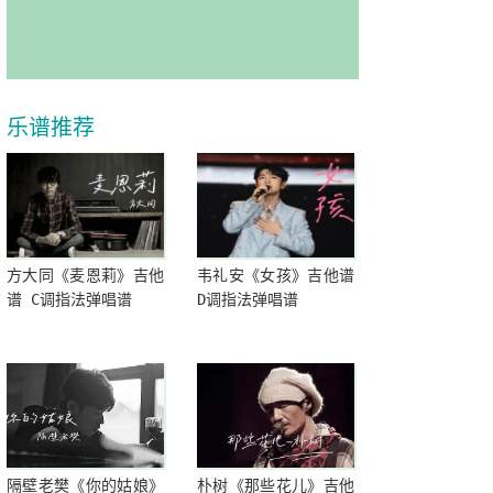
乐谱推荐
方大同《麦恩莉》吉他
韦礼安《女孩》吉他谱
谱 C调指法弹唱谱
D调指法弹唱谱
隔壁老樊《你的姑娘》
朴树《那些花儿》吉他