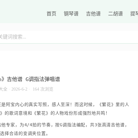
首页
钢琴谱
吉他谱
二胡谱
提
心》吉他谱 G调指法弹唱谱
大全
·
2026-6-2 ·
164 次浏览
正是阿宝内心的真实写照，感人至深！而这时候，《繁花》里的人
心》的歌词意境和《繁花》的人物戏份形成强烈地共鸣！
他专家，为4/4拍的节奏，按G调指法编配，共3张高清吉他谱，
域选择合适的变调夹位置。