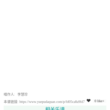
唱作人:
李慧珍
0 like+
本谱链接: https://www.yuepudaquan.com/p/fd05ca8a9fd7
相关乐谱