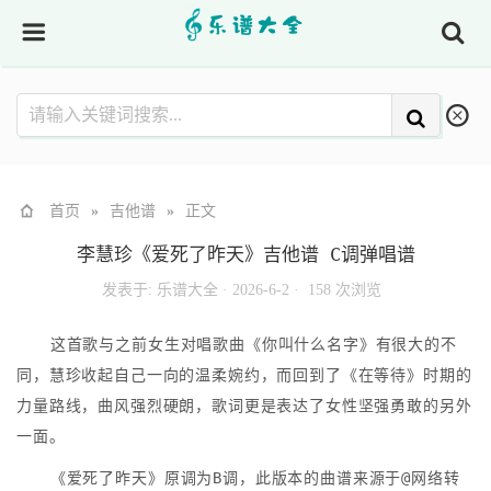
首页
»
吉他谱
»
正文
李慧珍《爱死了昨天》吉他谱 C调弹唱谱
发表于:
乐谱大全
·
2026-6-2 ·
158 次浏览
这首歌与之前女生对唱歌曲《你叫什么名字》有很大的不
同，慧珍收起自己一向的温柔婉约，而回到了《在等待》时期的
力量路线，曲风强烈硬朗，歌词更是表达了女性坚强勇敢的另外
一面。
《爱死了昨天》原调为B调，此版本的曲谱来源于@网络转