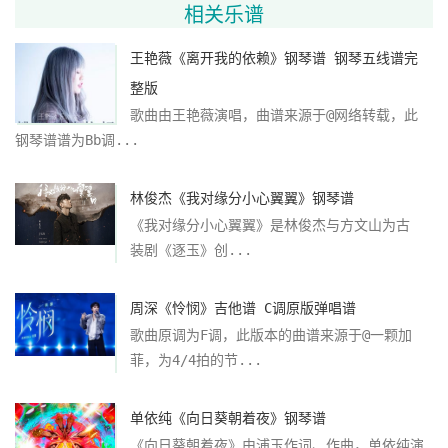
相关乐谱
王艳薇《离开我的依赖》钢琴谱 钢琴五线谱完
整版
歌曲由王艳薇演唱，曲谱来源于@网络转载，此
钢琴谱谱为Bb调...
林俊杰《我对缘分小心翼翼》钢琴谱
《我对缘分小心翼翼》是林俊杰与方文山为古
装剧《逐玉》创...
周深《怜悯》吉他谱 C调原版弹唱谱
歌曲原调为F调，此版本的曲谱来源于@一颗加
菲，为4/4拍的节...
单依纯《向日葵朝着夜》钢琴谱
《向日葵朝着夜》由浦玉作词、作曲，单依纯演