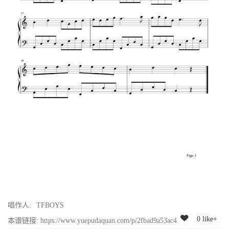
唱作人:
TFBOYS
0 like+
本谱链接: https://www.yuepudaquan.com/p/2fbad9a53ac4