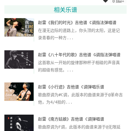
0 like+
相关乐谱
赵雷《我们的时光》吉他谱 C调指法弹唱谱
在漫无边际的道路上，你头顶的太阳，这是记
录青春的一种方...
赵雷《八十年代的歌》吉他谱 G调指法弹唱谱
这首歌从一开始的旋律那种杯子相碰的声音真
的超级有感觉。...
赵雷《小行迹》吉他谱 C调弹唱乐谱
歌曲原调为#C调，此版本的曲谱来源于@革命吉
他，为4/4拍的...
赵雷《南方姑娘》吉他谱 C调弹唱谱
歌曲原调为F调，此版本的曲谱来源于@无限延