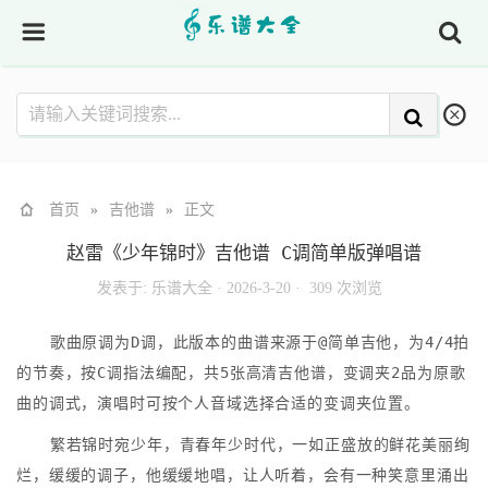
首页
»
吉他谱
»
正文
赵雷《少年锦时》吉他谱 C调简单版弹唱谱
发表于:
乐谱大全
·
2026-3-20 ·
309 次浏览
歌曲原调为D调，此版本的曲谱来源于@简单吉他，为4/4拍
的节奏，按C调指法编配，共5张高清吉他谱，变调夹2品为原歌
曲的调式，演唱时可按个人音域选择合适的变调夹位置。
繁若锦时宛少年，青春年少时代，一如正盛放的鲜花美丽绚
烂，缓缓的调子，他缓缓地唱，让人听着，会有一种笑意里涌出