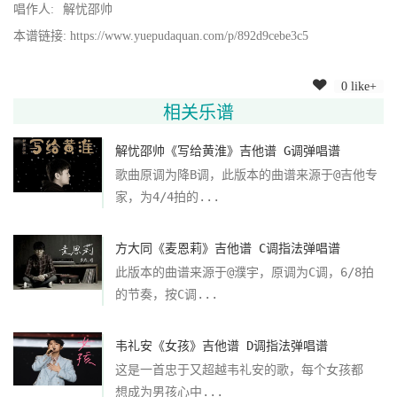
唱作人:
解忧邵帅
本谱链接: https://www.yuepudaquan.com/p/892d9cebe3c5
0 like+
相关乐谱
解忧邵帅《写给黄淮》吉他谱 G调弹唱谱
歌曲原调为降B调，此版本的曲谱来源于@吉他专
家，为4/4拍的...
方大同《麦恩莉》吉他谱 C调指法弹唱谱
此版本的曲谱来源于@濮宇，原调为C调，6/8拍
的节奏，按C调...
韦礼安《女孩》吉他谱 D调指法弹唱谱
这是一首忠于又超越韦礼安的歌，每个女孩都
想成为男孩心中...