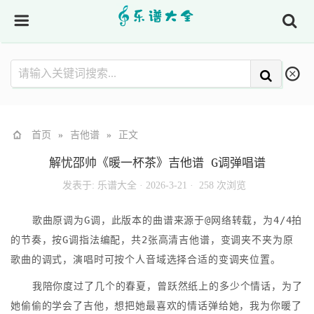
首页
»
吉他谱
»
正文
解忧邵帅《暖一杯茶》吉他谱 G调弹唱谱
发表于:
乐谱大全
·
2026-3-21 ·
258 次浏览
歌曲原调为G调，此版本的曲谱来源于@网络转载，为4/4拍
的节奏，按G调指法编配，共2张高清吉他谱，变调夹不夹为原
歌曲的调式，演唱时可按个人音域选择合适的变调夹位置。
我陪你度过了几个的春夏，曾跃然纸上的多少个情话，为了
她偷偷的学会了吉他，想把她最喜欢的情话弹给她，我为你暖了