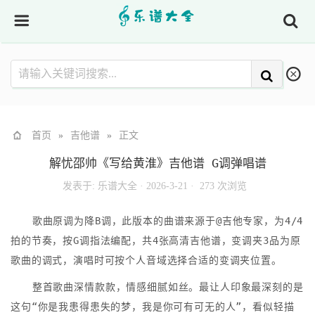
首页
»
吉他谱
»
正文
解忧邵帅《写给黄淮》吉他谱 G调弹唱谱
发表于:
乐谱大全
·
2026-3-21 ·
273 次浏览
歌曲原调为降B调，此版本的曲谱来源于@吉他专家，为4/4
拍的节奏，按G调指法编配，共4张高清吉他谱，变调夹3品为原
歌曲的调式，演唱时可按个人音域选择合适的变调夹位置。
整首歌曲深情款款，情感细腻如丝。最让人印象最深刻的是
这句“你是我患得患失的梦，我是你可有可无的人”，看似轻描