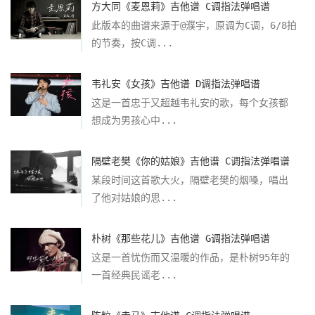
方大同《麦恩莉》吉他谱 C调指法弹唱谱
此版本的曲谱来源于@濮宇，原调为C调，6/8拍
的节奏，按C调...
韦礼安《女孩》吉他谱 D调指法弹唱谱
这是一首忠于又超越韦礼安的歌，每个女孩都
想成为男孩心中...
隔壁老樊《你的姑娘》吉他谱 C调指法弹唱谱
某段时间这首歌大火，隔壁老樊的烟嗓，唱出
了他对姑娘的思...
朴树《那些花儿》吉他谱 G调指法弹唱谱
这是一首忧伤而又温暖的作品，是朴树95年的
一首经典民谣老...