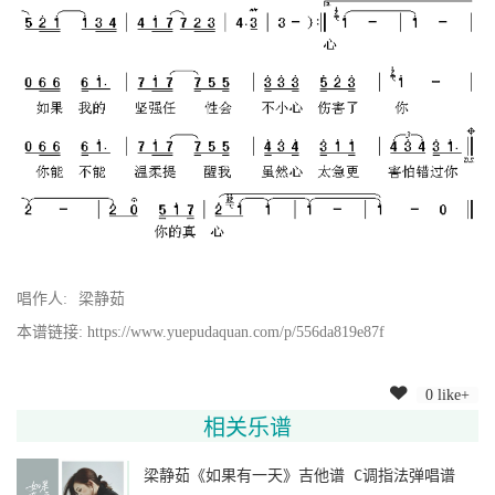
唱作人:
梁静茹
本谱链接: https://www.yuepudaquan.com/p/556da819e87f
0 like+
相关乐谱
梁静茹《如果有一天》吉他谱 C调指法弹唱谱