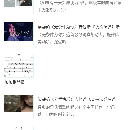
《如果有一天》原调为D调，此版本的曲谱来源
于@浪淘沙，为4...
梁静茹《无条件为你》吉他谱 G调指法弹唱谱
《无条件为你》这首歌歌词真挚动人，旋律优
美动听，深受听...
暖暖钢琴谱
梁静茹《分手快乐》吉他谱 C调指法弹唱谱
经典的梁氏情歌响起过在全中国任何一个角
落。因为时时刻刻...