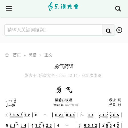
首页
»
简谱
»
正文
勇气简谱
发表于:
乐谱大全
·
2023-12-14 ·
609 次浏览