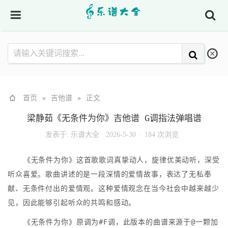
首页
»
吉他谱
»
正文
梁静茹《无条件为你》吉他谱 G调指法弹唱谱
发表于:
乐谱大全
·
2026-5-30 ·
184 次浏览
《无条件为你》这首歌歌词真挚动人，旋律优美动听，深受
听众喜爱。歌曲讲述的是一段深情的爱情故事，表达了无私奉
献、无条件付出的爱情观。这种爱情观念在当今社会中越来越少
见，因此能够引起听众的共鸣和感动。
《无条件为你》原调为#F调，此版本的曲谱来源于@一颗加