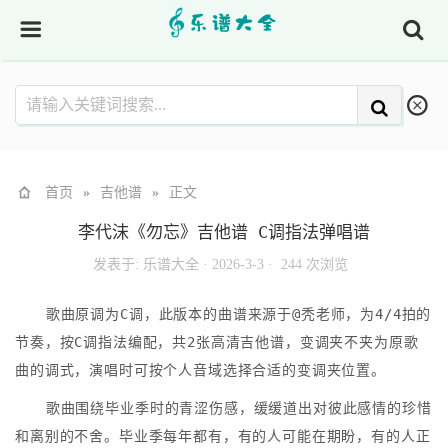
首页
»
吉他谱
»
正文
李代沫《勿忘》吉他谱 C调指法弹唱谱
发表于:
乐谱大全
·
2026-3-3 ·
244 次浏览
歌曲原调为C调，此版本的曲谱来源于@秃老师，为4/4拍的
节奏，按C调指法编配，共2张高清吉他谱，变调夹不夹为原歌
曲的调式，演唱时可按个人音域选择合适的变调夹位置。
歌曲围绕毕业季时的青涩伤感，缓缓道出对彼此感情的珍惜
和离别的不舍。毕业季每年都有，有的人可能在期盼，有的人正