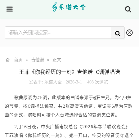
首页
»
吉他谱
»
正文
王菲《你我经历的一刻》吉他谱 C调弹唱谱
发表于:
乐谱大全
·
2026-3-1 ·
408 次浏览
歌曲原调为#F调，此版本的曲谱来源于@狂生兄，为4/4拍
的节奏，按C调指法编配，共2张高清吉他谱，变调夹6品为原歌
曲的调式，演唱时可按个人音域选择合适的变调夹位置。
2月16日晚，中央广播电视总台《2026年春节联欢晚会》
王菲演唱《你我经历的一刻》。她一开口，空灵的嗓音便穿透全