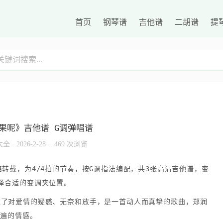
首页
钢琴谱
吉他谱
二胡谱
提
果呢》吉他谱 G调弹唱谱
大全
·
2026-2-28 ·
469 次浏览
转载，为4/4拍的节奏，按G调指法编配，共3张高清吉他谱，变
择合适的变调夹位置。
达了对爱情的疑惑、无奈和放手，是一首动人而真挚的歌曲，郑润
普遍的情感。