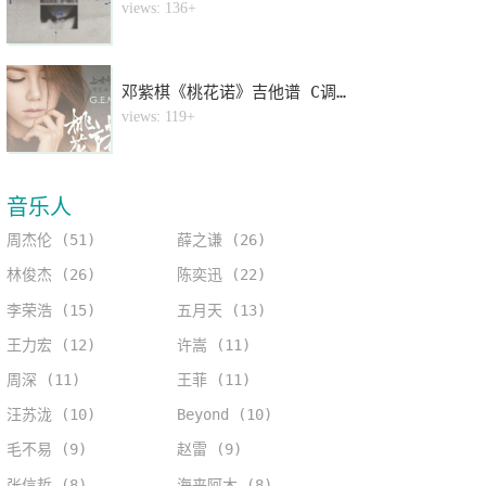
4
views: 136+
邓紫棋《桃花诺》吉他谱 C调指法弹唱谱
5
views: 119+
音乐人
周杰伦 (51)
薛之谦 (26)
林俊杰 (26)
陈奕迅 (22)
李荣浩 (15)
五月天 (13)
王力宏 (12)
许嵩 (11)
周深 (11)
王菲 (11)
汪苏泷 (10)
Beyond (10)
毛不易 (9)
赵雷 (9)
张信哲 (8)
海来阿木 (8)