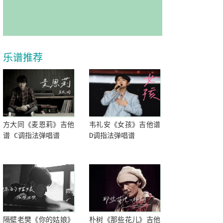
乐谱推荐
方大同《麦恩莉》吉他
韦礼安《女孩》吉他谱
谱 C调指法弹唱谱
D调指法弹唱谱
隔壁老樊《你的姑娘》
朴树《那些花儿》吉他