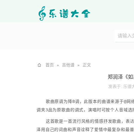
首页
»
吉他谱
»
正文
郑润泽《如
发表于:
乐谱
歌曲原调为降B调，此版本的曲谱来源于@网络
调夹3品为原歌曲的调式，演唱时可按个人音域选
这首歌是一首流行风格的情感抒发歌曲，表
泽用自己的词曲和声音诠释了爱情中最复杂和最