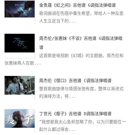
金贵晟《虹之间》吉他谱 G调指法弹唱谱
歌词曲调在伤感中重生希望，带给人一种反思
人生立足当下的...
周杰伦/张惠妹《不该》吉他谱 G调指法弹唱
谱
这首歌是电视剧《幻城》的主题曲，周杰伦和
张惠妹两人在歌...
周杰伦《借口》吉他谱 C调指法弹唱谱
整首歌曲旋律与情感张弛有度，整体以渐进式
的演绎方法，将...
丁世光《瘦子》吉他谱 D调指法弹唱谱
“我想是我太心急却忽略了你，以为只要能在一
起什么都过得去...