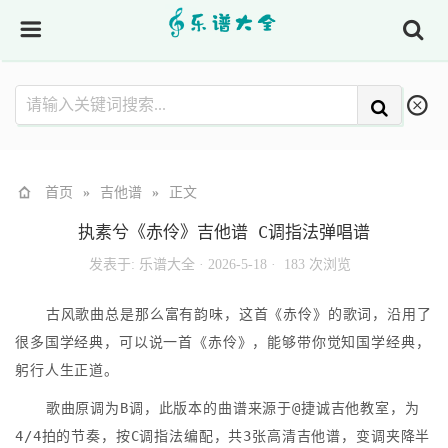
首页
»
吉他谱
»
正文
执素兮《赤伶》吉他谱 C调指法弹唱谱
发表于:
乐谱大全
·
2026-5-18 ·
183 次浏览
古风歌曲总是那么富有韵味，这首《赤伶》的歌词，沿用了
很多国学经典，可以说一首《赤伶》，能够带你觉知国学经典，
躬行人生正道。
歌曲原调为B调，此版本的曲谱来源于@捷诚吉他教室，为
4/4拍的节奏，按C调指法编配，共3张高清吉他谱，变调夹降半