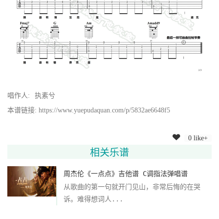
唱作人:
执素兮
本谱链接: https://www.yuepudaquan.com/p/5832ae6648f5
0 like+
相关乐谱
周杰伦《一点点》吉他谱 C调指法弹唱谱
从歌曲的第一句就开门见山，非常后悔的在哭
诉。难得想词人...