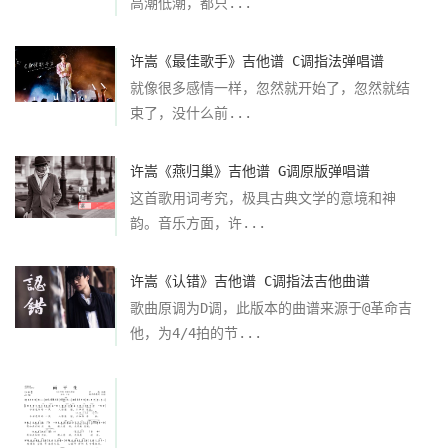
高潮低潮，都只...
许嵩《最佳歌手》吉他谱 C调指法弹唱谱
就像很多感情一样，忽然就开始了，忽然就结
束了，没什么前...
许嵩《燕归巢》吉他谱 G调原版弹唱谱
这首歌用词考究，极具古典文学的意境和神
韵。音乐方面，许...
许嵩《认错》吉他谱 C调指法吉他曲谱
歌曲原调为D调，此版本的曲谱来源于@革命吉
他，为4/4拍的节...