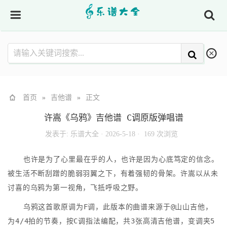
首页
»
吉他谱
»
正文
许嵩《乌鸦》吉他谱 C调原版弹唱谱
发表于:
乐谱大全
·
2026-5-18 ·
169 次浏览
也许是为了心里最在乎的人，也许是因为心底笃定的信念。
被生活不断刮蹭的脆弱羽翼之下，有着强韧的骨架。许嵩以从未
讨喜的乌鸦为第一视角，飞抵呼吸之野。
乌鸦这首歌原调为F调，此版本的曲谱来源于@山山吉他，
为4/4拍的节奏，按C调指法编配，共3张高清吉他谱，变调夹5