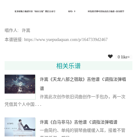
唱作人:
许嵩
本谱链接: https://www.yuepudaquan.com/p/1647339d2467
0 like+
相关乐谱
许嵩《天龙八部之宿敌》吉他谱 C调指法弹唱
谱
许嵩此次创作依旧词曲创作一手包办，再一次
凭借其个人中国...
许嵩《白马非马》吉他谱 C调指法弹唱谱
一曲简约、单纯的钢琴曲缓缓入耳，接着不管