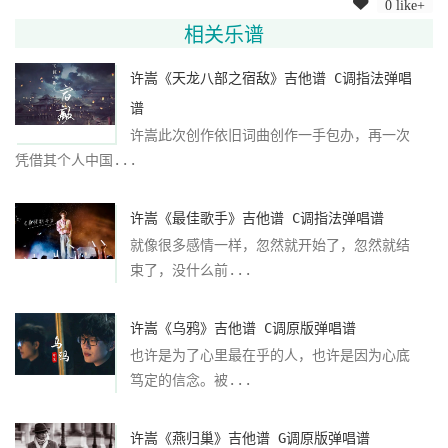
0 like+
相关乐谱
许嵩《天龙八部之宿敌》吉他谱 C调指法弹唱
谱
许嵩此次创作依旧词曲创作一手包办，再一次
凭借其个人中国...
许嵩《最佳歌手》吉他谱 C调指法弹唱谱
就像很多感情一样，忽然就开始了，忽然就结
束了，没什么前...
许嵩《乌鸦》吉他谱 C调原版弹唱谱
也许是为了心里最在乎的人，也许是因为心底
笃定的信念。被...
许嵩《燕归巢》吉他谱 G调原版弹唱谱