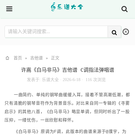
首页
»
吉他谱
»
正文
许嵩《白马非马》吉他谱 C调指法弹唱谱
发表于:
乐谱大全
·
2026-6-18 ·
116 次浏览
一曲简约、单纯的钢琴曲缓缓入耳，接着不管高潮低潮，都
只有清脆的钢琴音符作为背景音乐。对比来自同一专辑的《寻雾
启示》的其他八首，《白马非马》略显单调，但同时听出了一股
压抑，一缕忧伤，一丝欣慰和释怀。
《白马非马》原调为F调，此版本的曲谱来源于@濮宇，为