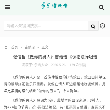
首页
»
吉他谱
»
正文
张信哲《做你的男人》吉他谱 G调指法弹唱谱
发表于:
乐谱大全
·
2026-5-26 ·
179 次浏览
《做你的男人》是一首旋律性强的抒情歌曲，歌曲由简单深
情的钢琴搭配弦乐四重奏，就像在情人耳边缓缓地浪漫倾诉，用
坚定柔情的语气唱出“做你的男人”，令人陶醉。
《做你的男人》原调为G调，此版本的曲谱来源于@神人，
为4/4拍的节奏，按G调指法编配，共3张高清吉他谱，变调夹不