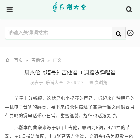
首页
»
吉他谱
»
正文
周杰伦《暗号》吉他谱 C调指法弹唱谱
发表于:
乐谱大全
·
2026-7-7 ·
99 次浏览
前奏十分新颖，这就是电小提琴的声音，听起来有种明显的
手机电子音响的感觉。接下来的歌词描述了普通情侣之间很容易
有共鸣的煲电话粥小日常，甜蜜温馨，旋律也活泼灵动。
此版本的曲谱来源于@山山吉他，原调为E调，4/4拍的节
奏，按C调指法编配，共3张高清吉他谱，变调夹4品为原歌曲的