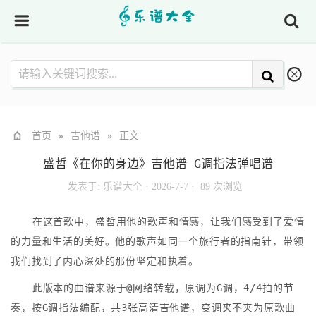
首页
»
吉他谱
»
正文
盛哲《在你的身边》吉他谱 G调指法弹唱谱
发表于:
乐谱大全
·
2026-7-7 ·
89 次浏览
在这首歌中，盛哲用他的歌声和情感，让我们感受到了爱情
的力量和生活的美好。他的歌声如同一个旅行者的指南针，带领
我们找到了内心深处的那份坚定和执着。
此版本的曲谱来源于@网络转载，原调为G调，4/4拍的节
奏，按G调指法编配，共3张高清吉他谱，变调夹不夹为原歌曲