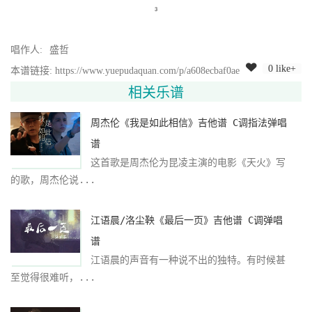
唱作人:
盛哲
0 like+
本谱链接: https://www.yuepudaquan.com/p/a608ecbaf0ae
相关乐谱
周杰伦《我是如此相信》吉他谱 C调指法弹唱
谱
这首歌是周杰伦为昆凌主演的电影《天火》写
的歌，周杰伦说...
江语晨/洛尘鞅《最后一页》吉他谱 C调弹唱
谱
江语晨的声音有一种说不出的独特。有时候甚
至觉得很难听，...