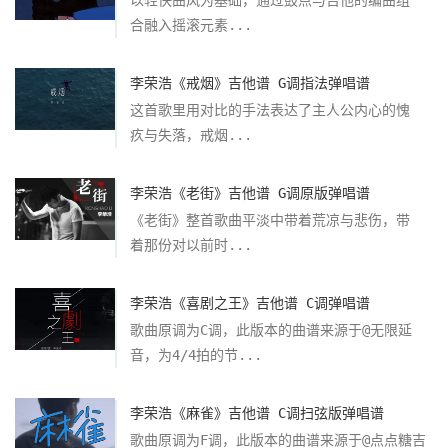
合融入摇滚元素...
李荣浩《戒烟》吉他谱 G调指法弹唱谱
这首歌里用对比的手法表达了主人公内心的愧
疚与失落，戒烟...
李荣浩《老街》吉他谱 G调原版弹唱谱
《老街》整首歌曲平淡中带着荒凉与悲伤，带
着那份对以前时...
李荣浩《喜剧之王》吉他谱 C调弹唱谱
歌曲原调为C调，此版本的曲谱来源于@无限延
音，为4/4拍的节...
李荣浩《麻雀》吉他谱 C调扫弦版弹唱谱
歌曲原调为F调，此版本的曲谱来源于@点点糖吉