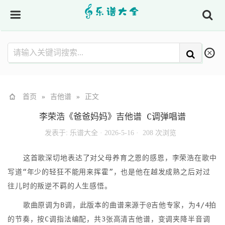
首页
»
吉他谱
»
正文
李荣浩《爸爸妈妈》吉他谱 C调弹唱谱
发表于:
乐谱大全
·
2026-5-16 ·
208 次浏览
这首歌深切地表达了对父母养育之恩的感恩，李荣浩在歌中
写道“年少的轻狂不能用来挥霍”，也是他在越发成熟之后对过
往儿时的叛逆不羁的人生感悟。
歌曲原调为B调，此版本的曲谱来源于@吉他专家，为4/4拍
的节奏，按C调指法编配，共3张高清吉他谱，变调夹降半音调