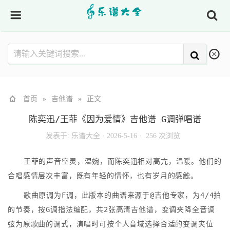
首页
»
吉他谱
»
正文
陈奕迅/王菲《因为爱情》吉他谱 G调弹唱谱
发表于:
乐谱大全
·
2026-5-16 ·
256 次浏览
王菲的声音空灵，温婉，而陈奕迅相对高亢，温暖。他们的
合唱感情层次丰富，既有年轻的情怀，也有岁月的感触。
歌曲原调为F调，此版本的曲谱来源于@吉他专家，为4/4拍
的节奏，按G调指法编配，共2张高清吉他谱，变调夹降全音调
弦为原歌曲的调式，演唱时可按个人音域选择合适的变调夹位