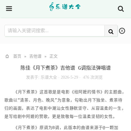
首页
»
吉他谱
»
正文
陈佳《月下煮茶》吉他谱 G调指法弹唱谱
发表于:
乐谱大全
·
2026-5-29 ·
476 次浏览
《月下煮茶》这首歌是是电影《给阿嬷的情书》的主题曲，
歌曲以“清茶、月色、晚风”为意象，勾勒出月下独坐、煮茶待
归的画面，表达了电影中潮汕女性静默坚守、从容温柔的一生，
是写给剧中阿嬷的赞歌，更是致敬每一位温柔坚韧的女性。
《月下煮茶》原调为B调，此版本的曲谱来源于@一颗加