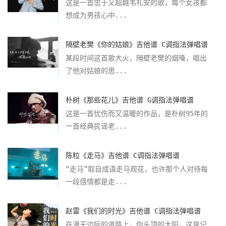
这是一首忠于又超越韦礼安的歌，每个女孩都
想成为男孩心中...
隔壁老樊《你的姑娘》吉他谱 C调指法弹唱谱
某段时间这首歌大火，隔壁老樊的烟嗓，唱出
了他对姑娘的思...
朴树《那些花儿》吉他谱 G调指法弹唱谱
这是一首忧伤而又温暖的作品，是朴树95年的
一首经典民谣老...
陈粒《走马》吉他谱 C调指法弹唱谱
“走马”取自成语走马观花，也许那个人对待每
一段感情都是走...
赵雷《我们的时光》吉他谱 C调指法弹唱谱
在漫无边际的道路上，你头顶的太阳，这是记