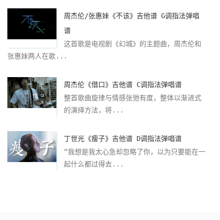
周杰伦/张惠妹《不该》吉他谱 G调指法弹唱
谱
这首歌是电视剧《幻城》的主题曲，周杰伦和
张惠妹两人在歌...
周杰伦《借口》吉他谱 C调指法弹唱谱
整首歌曲旋律与情感张弛有度，整体以渐进式
的演绎方法，将...
丁世光《瘦子》吉他谱 D调指法弹唱谱
“我想是我太心急却忽略了你，以为只要能在一
起什么都过得去...