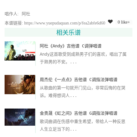
唱作人:
阿杜
0 like+
本谱链接: https://www.yuepudaquan.com/p/fea2abfe6d60
相关乐谱
阿杜《Andy》吉他谱 C调弹唱谱
Andy这首歌受到成熟男子们的喜欢，唱出了属
于熟男的不安。...
周杰伦《一点点》吉他谱 C调指法弹唱谱
从歌曲的第一句就开门见山，非常后悔的在哭
诉。难得想词人...
金贵晟《虹之间》吉他谱 G调指法弹唱谱
歌词曲调在伤感中重生希望，带给人一种反思
人生立足当下的...