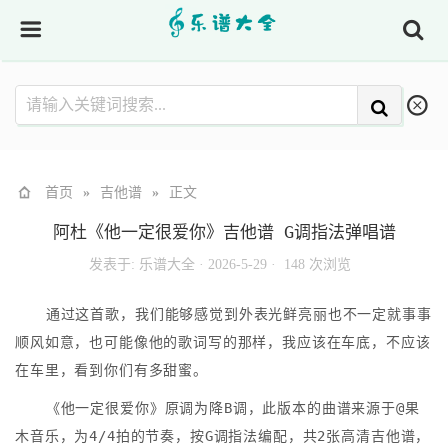
首页
»
吉他谱
»
正文
阿杜《他一定很爱你》吉他谱 G调指法弹唱谱
发表于:
乐谱大全
·
2026-5-29 ·
148 次浏览
通过这首歌，我们能够感觉到外表光鲜亮丽也不一定就事事
顺风如意，也可能像他的歌词写的那样，我应该在车底，不应该
在车里，看到你们有多甜蜜。
《他一定很爱你》原调为降B调，此版本的曲谱来源于@果
木音乐，为4/4拍的节奏，按G调指法编配，共2张高清吉他谱，