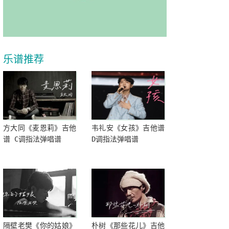
乐谱推荐
方大同《麦恩莉》吉他
韦礼安《女孩》吉他谱
谱 C调指法弹唱谱
D调指法弹唱谱
隔壁老樊《你的姑娘》
朴树《那些花儿》吉他