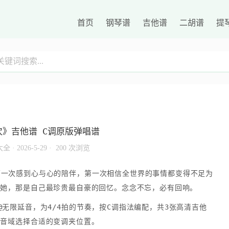
首页
钢琴谱
吉他谱
二胡谱
提
次》吉他谱 C调原版弹唱谱
大全
·
2026-5-29 ·
200 次浏览
第一次感到心与心的陪伴，第一次相信全世界的事情都变得不足为
着她，那是自己最珍贵最自豪的回忆。念念不忘，必有回响。
无限延音，为4/4拍的节奏，按C调指法编配，共3张高清吉他
人音域选择合适的变调夹位置。