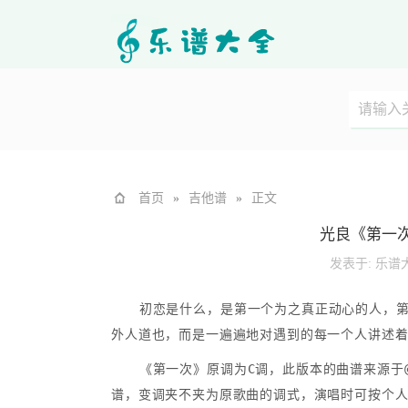
首页
»
吉他谱
»
正文
光良《第一
发表于:
乐谱
初恋是什么，是第一个为之真正动心的人，
外人道也，而是一遍遍地对遇到的每一个人讲述
《第一次》原调为C调，此版本的曲谱来源于@
谱，变调夹不夹为原歌曲的调式，演唱时可按个