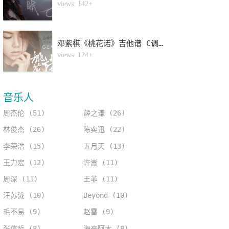
4
views: 142+
邓紫棋《桃花诺》吉他谱 C调指法弹唱谱
5
views: 124+
音乐人
周杰伦 (51)
薛之谦 (26)
林俊杰 (26)
陈奕迅 (22)
李荣浩 (15)
五月天 (13)
王力宏 (12)
许嵩 (11)
周深 (11)
王菲 (11)
汪苏泷 (10)
Beyond (10)
毛不易 (9)
赵雷 (9)
张信哲 (8)
海来阿木 (8)