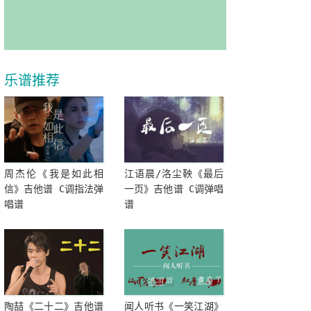
乐谱推荐
周杰伦《我是如此相
江语晨/洛尘鞅《最后
信》吉他谱 C调指法弹
一页》吉他谱 C调弹唱
唱谱
谱
陶喆《二十二》吉他谱
闻人听书《一笑江湖》