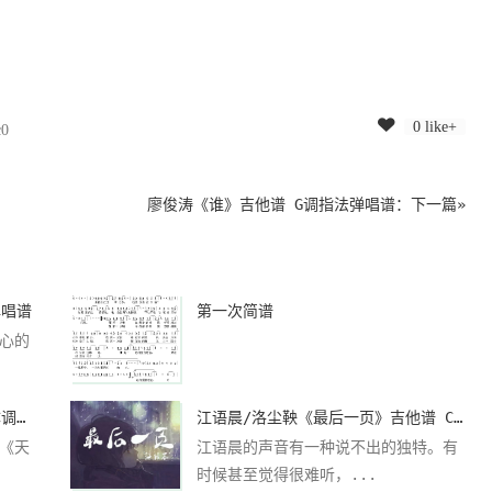
0 like+
c0
廖俊涛《谁》吉他谱 G调指法弹唱谱
：下一篇»
弹唱谱
第一次简谱
心的
周杰伦《我是如此相信》吉他谱 C调指法弹唱谱
江语晨/洛尘鞅《最后一页》吉他谱 C调弹唱谱
《天
江语晨的声音有一种说不出的独特。有
时候甚至觉得很难听，...