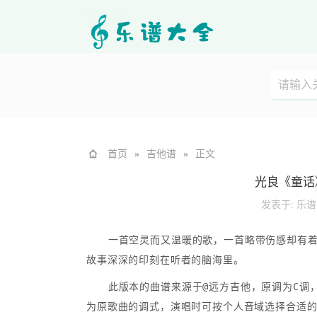
首页
»
吉他谱
»
正文
光良《童话
发表于:
乐谱
一首空灵而又温暖的歌，一首略带伤感却有
故事深深的印刻在听者的脑海里。
此版本的曲谱来源于@远方吉他，原调为C调，
为原歌曲的调式，演唱时可按个人音域选择合适