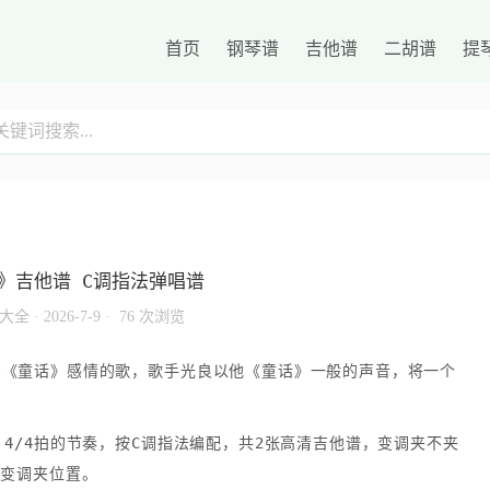
首页
钢琴谱
吉他谱
二胡谱
提
》吉他谱 C调指法弹唱谱
大全
·
2026-7-9 ·
76 次浏览
着《童话》感情的歌，歌手光良以他《童话》一般的声音，将一个
4/4拍的节奏，按C调指法编配，共2张高清吉他谱，变调夹不夹
的变调夹位置。