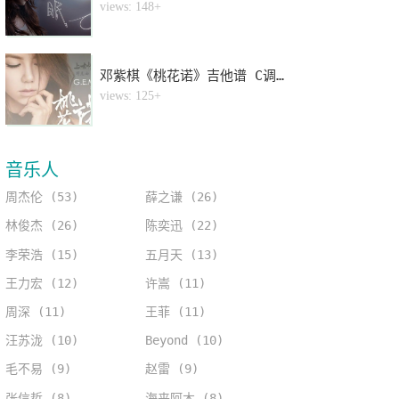
4
views: 148+
邓紫棋《桃花诺》吉他谱 C调指法弹唱谱
5
views: 125+
音乐人
周杰伦 (53)
薛之谦 (26)
林俊杰 (26)
陈奕迅 (22)
李荣浩 (15)
五月天 (13)
王力宏 (12)
许嵩 (11)
周深 (11)
王菲 (11)
汪苏泷 (10)
Beyond (10)
毛不易 (9)
赵雷 (9)
张信哲 (8)
海来阿木 (8)