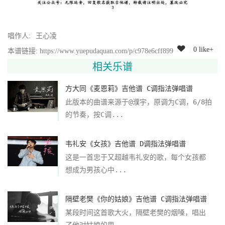
唱作人:
王心凌
0 like+
本谱链接: https://www.yuepudaquan.com/p/c978e6cff899
相关乐谱
方大同《麦恩莉》吉他谱 C调指法弹唱谱
此版本的曲谱来源于@濮宇，原调为C调，6/8拍
的节奏，按C调...
韦礼安《女孩》吉他谱 D调指法弹唱谱
这是一首忠于又超越韦礼安的歌，每个女孩都
想成为男孩心中...
隔壁老樊《你的姑娘》吉他谱 C调指法弹唱谱
某段时间这首歌大火，隔壁老樊的烟嗓，唱出
了他对姑娘的思...