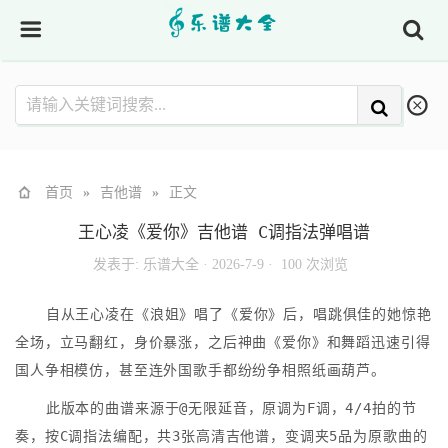
首页
»
吉他谱
»
正文
王心凌《爱你》吉他谱 C调指法弹唱谱
发表于:
乐谱大全
·
2026-7-9 ·
100 次浏览
自从王心凌在《浪姐》唱了《爱你》后，唱跳俱佳的她惊艳
全场，立马翻红，身价暴涨，之后神曲《爱你》和舞蹈迅速引得
国人争相模仿，甚至连外国歌手都纷纷争相照纸画葫芦。
此版本的曲谱来源于@无限延音，原调为F调，4/4拍的节
奏，按C调指法编配，共3张高清吉他谱，变调夹5品为原歌曲的