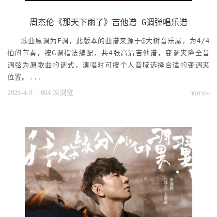
周杰伦《那天下雨了》吉他谱 G调弹唱乐谱
歌曲原调为F调，此版本的曲谱来源于@大树音乐屋，为4/4
拍的节奏，按G调指法编配，共4张高清吉他谱，变调夹降全音
调弦为原歌曲的调式，演唱时可按个人音域选择合适的变调夹
位置。...
2026-4-9
· 604 次浏览
more+