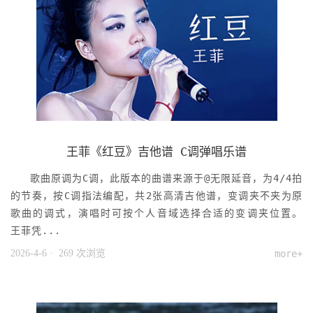
王菲《红豆》吉他谱 C调弹唱乐谱
歌曲原调为C调，此版本的曲谱来源于@无限延音，为4/4拍
的节奏，按C调指法编配，共2张高清吉他谱，变调夹不夹为原
歌曲的调式，演唱时可按个人音域选择合适的变调夹位置。
王菲凭...
2026-4-6
· 269 次浏览
more+