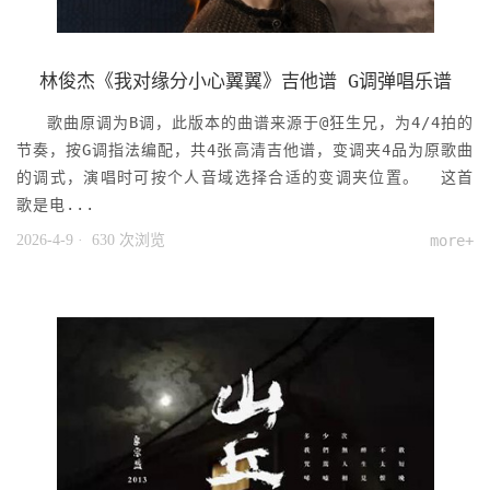
林俊杰《我对缘分小心翼翼》吉他谱 G调弹唱乐谱
歌曲原调为B调，此版本的曲谱来源于@狂生兄，为4/4拍的
节奏，按G调指法编配，共4张高清吉他谱，变调夹4品为原歌曲
的调式，演唱时可按个人音域选择合适的变调夹位置。 这首
歌是电...
2026-4-9
· 630 次浏览
more+