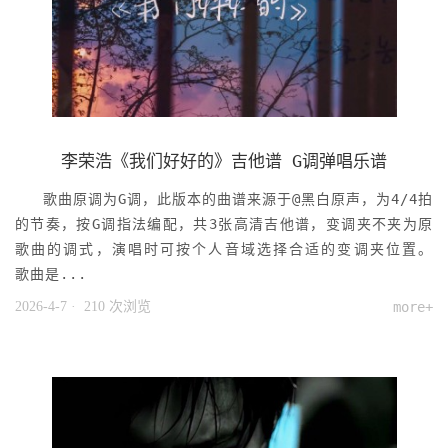
李荣浩《我们好好的》吉他谱 G调弹唱乐谱
歌曲原调为G调，此版本的曲谱来源于@黑白原声，为4/4拍
的节奏，按G调指法编配，共3张高清吉他谱，变调夹不夹为原
歌曲的调式，演唱时可按个人音域选择合适的变调夹位置。
歌曲是...
2026-4-7
· 210 次浏览
more+