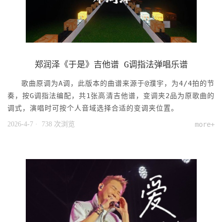
郑润泽《于是》吉他谱 G调指法弹唱乐谱
歌曲原调为A调，此版本的曲谱来源于@濮宇，为4/4拍的节
奏，按G调指法编配，共1张高清吉他谱，变调夹2品为原歌曲的
调式，演唱时可按个人音域选择合适的变调夹位置。
2026-4-7
· 738 次浏览
more+