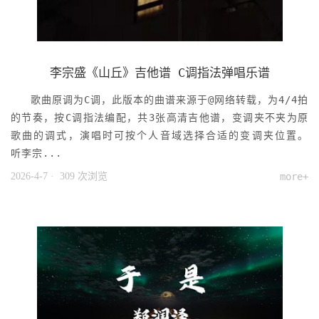
李宗盛《山丘》吉他谱 C调指法弹唱乐谱
歌曲原调为C调，此版本的曲谱来源于@网络转载，为4/4拍
的节奏，按C调指法编配，共3张高清吉他谱，变调夹不夹为原
歌曲的调式，演唱时可按个人音域选择合适的变调夹位置。
听李宗...
2026-4-7
· 309 次浏览
more+