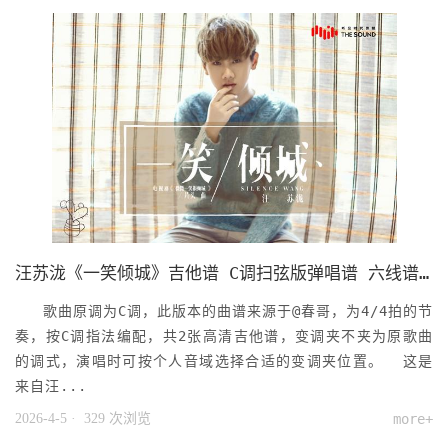
汪苏泷《一笑倾城》吉他谱 C调扫弦版弹唱谱 六线谱乐谱
歌曲原调为C调，此版本的曲谱来源于@春哥，为4/4拍的节
奏，按C调指法编配，共2张高清吉他谱，变调夹不夹为原歌曲
的调式，演唱时可按个人音域选择合适的变调夹位置。 这是
来自汪...
2026-4-5
· 329 次浏览
more+